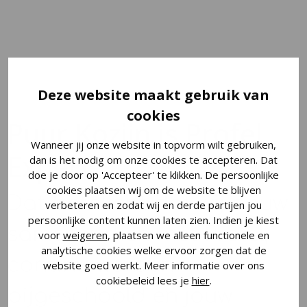
Deze website maakt gebruik van
cookies
Puur Kozijn is Profel
Wanneer jij onze website in topvorm wilt gebruiken,
Expert
dan is het nodig om onze cookies te accepteren. Dat
doe je door op 'Accepteer' te klikken. De persoonlijke
cookies plaatsen wij om de website te blijven
Dat betekent dat wij nauw
verbeteren en zodat wij en derde partijen jou
persoonlijke content kunnen laten zien. Indien je kiest
samenwerken met
Profel
,
voor
weigeren
, plaatsen we alleen functionele en
analytische cookies welke ervoor zorgen dat de
continu worden
website goed werkt. Meer informatie over ons
cookiebeleid lees je
hier
.
bijgeschoold en jouw