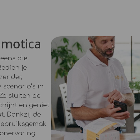
omotica
reens die
Bedien je
zender,
 scenario’s in
 Zo sluiten de
hijnt en geniet
t. Dankzij de
 gebruiksgemak
onervaring.