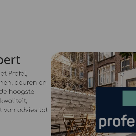
pert
met
Profel
,
jnen, deuren en
 de hoogste
waliteit,
 van advies tot