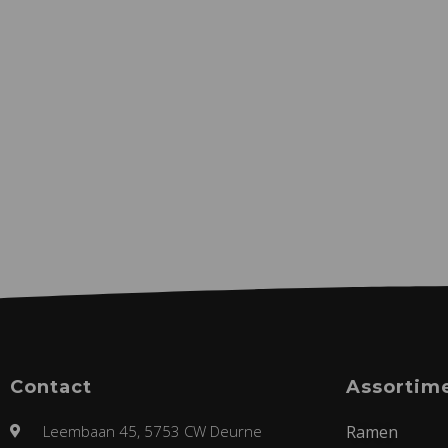
Contact
Assortim
Leembaan 45, 5753 CW Deurne
Ramen