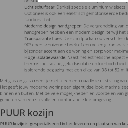
ontstaat een vlakke of verzonken dorpel, wat bijdraag
Licht schuifbaar:
Dankzij speciale aluminium wielsets i
Optioneel is ook een elektrisch gemotoriseerde bed
functionaliteit.
Moderne design handgrepen:
De vergrendeling van de
handgrepen hebben een modern design, terwijl het 
Transparante hoek:
De schuifpui kan op verschillen
90º open schuivende hoek of een volledig transparant
bijzonder accent aan de woning en zorgt voor maxima
Hoge isolatiewaarde:
Naast het esthetische aspect v
thermische isolatie, geluidsisolatie en luchtdichthe
isolerende beglazing met een dikte van 38 tot 52 mil
Met glas op glas creëer je niet alleen een naadloze uitstraling va
Het geeft jouw moderne woning een eigentijdse look, maximalisee
binnen en buiten. Met de vele mogelijkheden en voordelen van gla
genieten van een stijlvolle en comfortabele leefomgeving.
PUUR kozijn
PUUR kozijn is gespecialiseerd in het leveren en plaatsen van ko