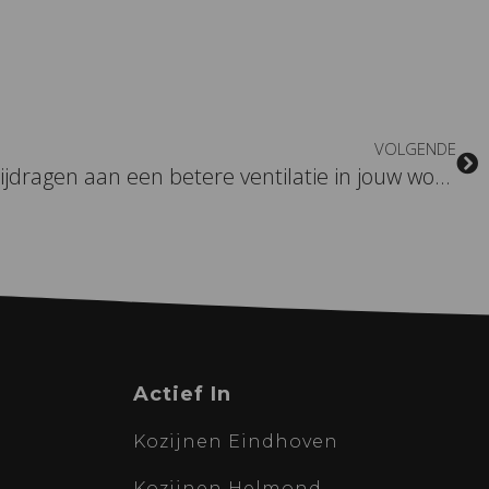
VOLGENDE
Kun je met schuifpuien bijdragen aan een betere ventilatie in jouw woning?
Actief In
Kozijnen Eindhoven
Kozijnen Helmond