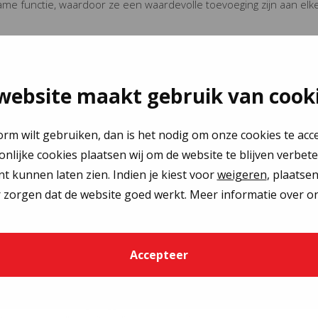
e functie, waardoor ze een waardevolle toevoeging zijn aan elk
n naar buiten met glas op
website maakt gebruik van cook
uiten, waarbij de tuin en de woning één geheel vormen.
et zicht naar buiten belemmeren. Gelukkig biedt glas op glas een
orm wilt gebruiken, dan is het nodig om onze cookies te acc
oonlijke cookies plaatsen wij om de website te blijven verbet
nbelemmerd uitzicht
nt kunnen laten zien. Indien je kiest voor
weigeren
, plaatse
 zorgen dat de website goed werkt. Meer informatie over on
baar weggewerkte kaders, met zo min mogelijk stijlen. De slanke
t zicht naar buiten minimaal gehinderd wordt. Een 90º open
 zijn hierbij de perfecte keuzes. Het bedieningsgemak en
moderne en functionele schuifpui.
Accepteer
las op glas schuifpuien
ui worden volledig weggewerkt, inclusief de drempel. Hierdoor