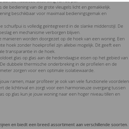
t aan de naadloze uitstraling van de pui.
s de bediening van de grote vleugels licht en gemakkelijk.
iening beschikbaar voor maximaal bedieningsgemak en
 schuifpui is volledig geïntegreerd in de slanke middenstijl. De
beslag en mechanisme verborgen blijven.
de manieren worden doorgezet op de hoek van een woning. Een
e hoek zonder hoekprofiel zijn allebei mogelijk. Dit geeft een
le transparantie in de hoek.
oldoet glas op glas aan de hedendaagse eisen op het gebied van
id. De dubbele thermische onderbreking in de profielen en de
limeter zorgen voor een optimale isolatiewaarde.
n jouw ramen, maar profiteer je ook van vele functionele voordelen
rt de lichtinval en zorgt voor een harmonieuze overgang tussen
s op glas kun je jouw woning naar een hoger niveau tillen en
zijnen en biedt een breed assortiment aan verschillende soorten.