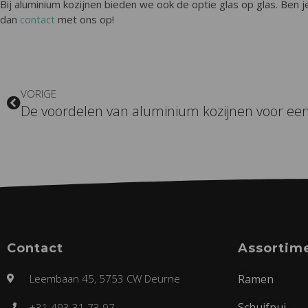
Bij aluminium kozijnen bieden we ook de optie glas op glas. Be
dan
contact
met ons op!
VORIGE
De voordelen van aluminium kozijnen voor een
Contact
Assortim
Leembaan 45, 5753 CW Deurne
Ramen
Schuifpui
+31 493 31 73 97