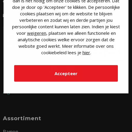
+31 493 31 73 97
dan is het nodig om onze cookies te accepteren. Dat
doe je door op 'Accepteer' te klikken. De persoonlijke
cookies plaatsen wij om de website te blijven
contact@puurkozijn.nl
verbeteren en zodat wij en derde partijen jou
persoonlijke content kunnen laten zien. Indien je kiest
voor
weigeren
, plaatsen we alleen functionele en
analytische cookies welke ervoor zorgen dat de
website goed werkt. Meer informatie over ons
cookiebeleid lees je
hier
.
Accepteer
Algemene voorwaarden
Assortiment
Ramen