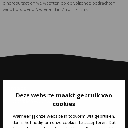
eindresultaat en we wachten op de volgende opdrachten
vanuit bouwend Nederland in Zuid-Frankrijk.
Contact
Deze website maakt gebruik van
Leembaan 45, 5753 CW Deurne
cookies
+31 493 31 73 97
Wanneer jij onze website in topvorm wilt gebruiken,
dan is het nodig om onze cookies te accepteren. Dat