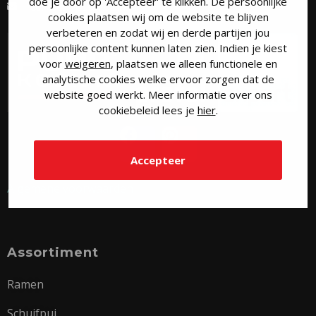
doe je door op 'Accepteer' te klikken. De persoonlijke
contact@puurkozijn.nl
cookies plaatsen wij om de website te blijven
verbeteren en zodat wij en derde partijen jou
persoonlijke content kunnen laten zien. Indien je kiest
voor
weigeren
, plaatsen we alleen functionele en
analytische cookies welke ervoor zorgen dat de
website goed werkt. Meer informatie over ons
cookiebeleid lees je
hier
.
Accepteer
Algemene voorwaarden
Assortiment
Ramen
Schuifpui