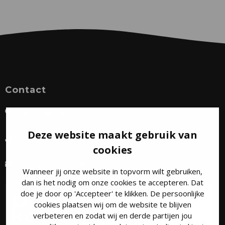
Contact
Leembaan 45, 5753 CW Deurne
Deze website maakt gebruik van
+31 493 31 73 97
cookies
contact@puurkozijn.nl
Wanneer jij onze website in topvorm wilt gebruiken,
dan is het nodig om onze cookies te accepteren. Dat
doe je door op 'Accepteer' te klikken. De persoonlijke
cookies plaatsen wij om de website te blijven
verbeteren en zodat wij en derde partijen jou