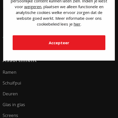
persoonlijke content kunnen laten zien. Indien je kiest
voor
weigeren
, plaatsen we alleen functionele en
analytische cookies welke ervoor zorgen dat de
website goed werkt. Meer informatie over ons
cookiebeleid lees je
hier
.
Algemene voorwaarden
Accepteer
Assortiment
Ramen
Schuifpui
Deuren
Glas in glas
Screens