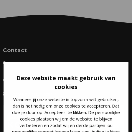
Contact
Leembaan 45, 5753 CW Deurne
Deze website maakt gebruik van
+31 493 31 73 97
cookies
contact@puurkozijn.nl
Wanneer jij onze website in topvorm wilt gebruiken,
dan is het nodig om onze cookies te accepteren. Dat
doe je door op 'Accepteer' te klikken. De persoonlijke
cookies plaatsen wij om de website te blijven
verbeteren en zodat wij en derde partijen jou
persoonlijke content kunnen laten zien. Indien je kiest