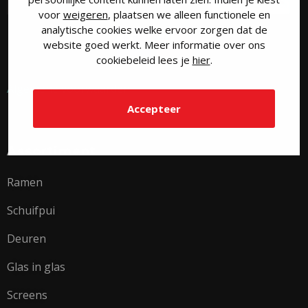
voor
weigeren
, plaatsen we alleen functionele en
analytische cookies welke ervoor zorgen dat de
website goed werkt. Meer informatie over ons
cookiebeleid lees je
hier
.
Algemene voorwaarden
Accepteer
Assortiment
Ramen
Schuifpui
Deuren
Glas in glas
Screens