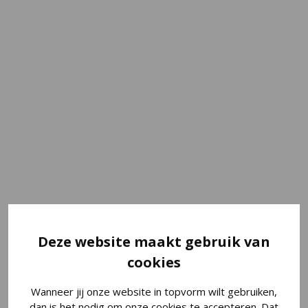
Deze website maakt gebruik van
cookies
PUUR KOZIJN
Wanneer jij onze website in topvorm wilt gebruiken,
PASSIE. PERFECTIE. OP
dan is het nodig om onze cookies te accepteren. Dat