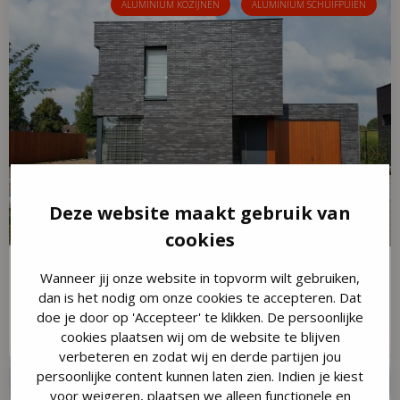
ALUMINIUM KOZIJNEN
ALUMINIUM SCHUIFPUIEN
Deze website maakt gebruik van
cookies
Wanneer jij onze website in topvorm wilt gebruiken,
Woonhuis Vlierden
dan is het nodig om onze cookies te accepteren. Dat
doe je door op 'Accepteer' te klikken. De persoonlijke
Bekijk project »
cookies plaatsen wij om de website te blijven
verbeteren en zodat wij en derde partijen jou
persoonlijke content kunnen laten zien. Indien je kiest
ALUMINIUM KOZIJNEN
ALUMINIUM SCHUIFPUIEN
voor
weigeren
, plaatsen we alleen functionele en