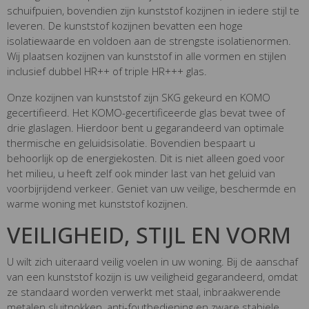
schuifpuien, bovendien zijn kunststof kozijnen in iedere stijl te
leveren. De kunststof kozijnen bevatten een hoge
isolatiewaarde en voldoen aan de strengste isolatienormen.
Wij plaatsen kozijnen van kunststof in alle vormen en stijlen
inclusief dubbel HR++ of triple HR+++ glas.
Onze kozijnen van kunststof zijn SKG gekeurd en KOMO
gecertifieerd. Het KOMO-gecertificeerde glas bevat twee of
drie glaslagen. Hierdoor bent u gegarandeerd van optimale
thermische en geluidsisolatie. Bovendien bespaart u
behoorlijk op de energiekosten. Dit is niet alleen goed voor
het milieu, u heeft zelf ook minder last van het geluid van
voorbijrijdend verkeer. Geniet van uw veilige, beschermde en
warme woning met kunststof kozijnen.
VEILIGHEID, STIJL EN VORM
U wilt zich uiteraard veilig voelen in uw woning. Bij de aanschaf
van een kunststof kozijn is uw veiligheid gegarandeerd, omdat
ze standaard worden verwerkt met staal, inbraakwerende
metalen sluitnokken, anti-foutbediening en zware stabiele