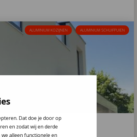
ALUMINIUM KOZIJNEN
ALUMINIUM SCHUIFPUIEN
ies
epteren. Dat doe je door op
eren en zodat wij en derde
n we alleen functionele en