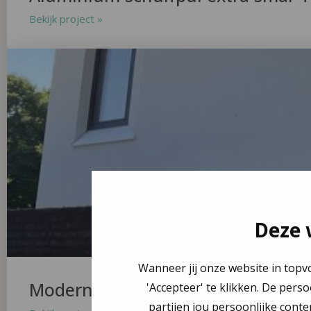
Bekijk project »
Deze 
Wanneer jij onze website in topv
Moderne Villa in THE ART OF LIVI
'Accepteer' te klikken. De pers
partijen jou persoonlijke conte