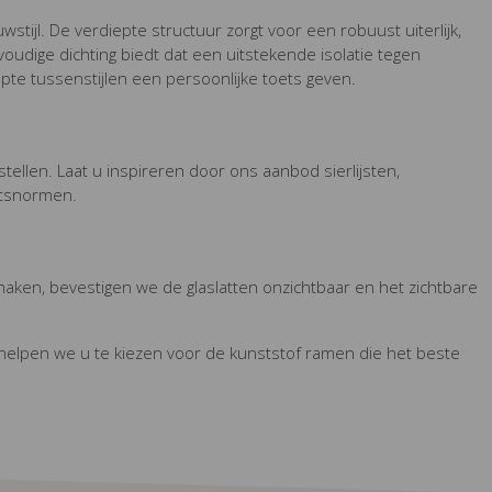
ijl. De verdiepte structuur zorgt voor een robuust uiterlijk,
-voudige dichting biedt dat een uitstekende isolatie tegen
epte tussenstijlen een persoonlijke toets geven.
ellen. Laat u inspireren door ons aanbod sierlijsten,
itsnormen.
ken, bevestigen we de glaslatten onzichtbaar en het zichtbare
Zo helpen we u te kiezen voor de kunststof ramen die het beste