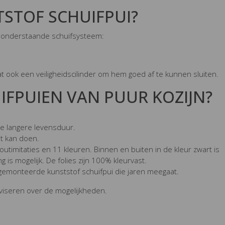
TSTOF SCHUIFPUI?
et onderstaande schuifsysteem:
at ook een veiligheidscilinder om hem goed af te kunnen sluiten.
FPUIEN VAN PUUR KOZIJN?
e langere levensduur.
ht kan doen.
utimitaties en 11 kleuren. Binnen en buiten in de kleur zwart is
 is mogelijk. De folies zijn 100% kleurvast.
 gemonteerde kunststof schuifpui die jaren meegaat.
viseren over de mogelijkheden.