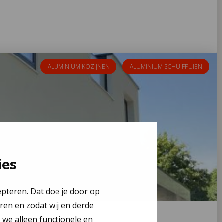
ALUMINIUM KOZIJNEN
ALUMINIUM SCHUIFPUIEN
ies
epteren. Dat doe je door op
eren en zodat wij en derde
n we alleen functionele en