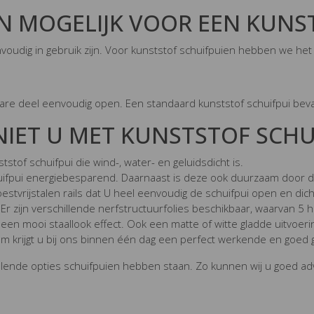
N MOGELIJK VOOR EEN KUNS
envoudig in gebruik zijn. Voor kunststof schuifpuien hebben we h
egbare deel eenvoudig open. Een standaard kunststof schuifpui bev
IET U MET KUNSTSTOF SCHUI
stof schuifpui die wind-, water- en geluidsdicht is.
huifpui energiebesparend. Daarnaast is deze ook duurzaam door d
oestvrijstalen rails dat U heel eenvoudig de schuifpui open en dic
r zijn verschillende nerfstructuurfolies beschikbaar, waarvan 5 ho
een mooi staallook effect. Ook een matte of witte gladde uitvoering
rom krijgt u bij ons binnen één dag een perfect werkende en goed
llende opties schuifpuien hebben staan. Zo kunnen wij u goed ad