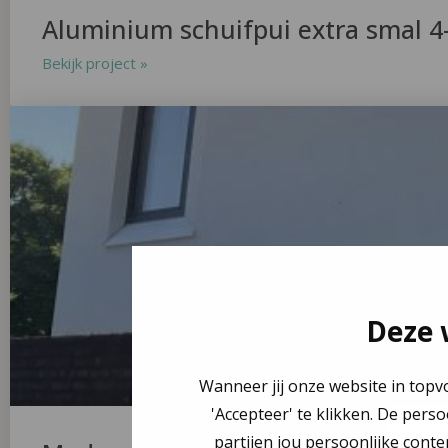
Aluminium schuifpui extra smal 4-
Bekijk project »
Deze 
Wanneer jij onze website in topv
'Accepteer' te klikken. De pers
partijen jou persoonlijke conte