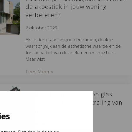
de akoestiek in jouw woning
verbeteren?
6 oktober 2023
Als je denkt aan kozijnen en ramen, denk je
waarschijnlijk aan de esthetische waarde en de
functionaliteit van deze elementen in je huis.
Maar wist
Lees Meer »
De voordelen van glas op glas
voor een naadloze uitstraling van
jouw ramen
ies
25 augustus 2023