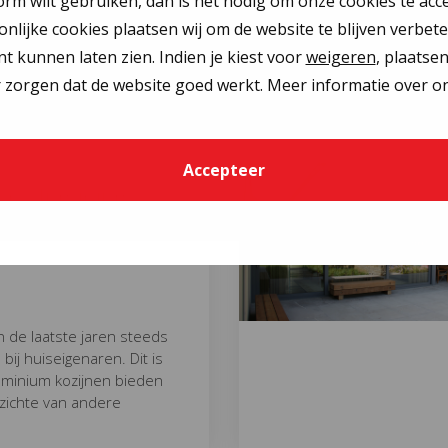
orm wilt gebruiken, dan is het nodig om onze cookies te acc
sse lucht en een gezonde
oonlijke cookies plaatsen wij om de website te blijven verbet
l belang zijn, zoeken veel
nieren om de ventilatie in
nt kunnen laten zien. Indien je kiest voor
weigeren
, plaatse
 zorgen dat de website goed werkt. Meer informatie over on
Accepteer
van aluminium
een moderne
n de laatste jaren steeds
ij huiseigenaren. Dit is
uminium kozijnen bieden
zichte van andere