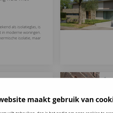
kend als isolatieglas, is
nt in moderne woningen.
thermische isolatie, maar
uifpuien bijdragen
ventilatie in jouw
website maakt gebruik van cook