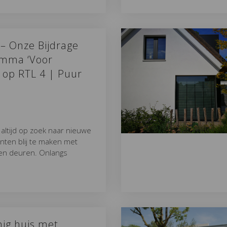
l – Onze Bijdrage
amma ‘Voor
 op RTL 4 | Puur
e altijd op zoek naar nieuwe
nten blij te maken met
en deuren. Onlangs
nig huis met