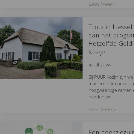
Lees Meer »
Trots in Liesse
aan het progr
Hetzelfde Geld’
Kozijn
16 juli 2024
Bij PUUR Kozijn zijn w
manieren om onze kla
hoogwaardige ramen 
hadden we
Lees Meer »
Een energiezui