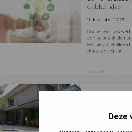
dubbel glas
11 december 2023
Dubbel glas, ook wel be
een belangrijk eleme
Het biedt niet alleen 
draagt ook bij aan
Lees Meer »
Kun je met sch
aan een betere 
woning?
Deze 
11 september 2023