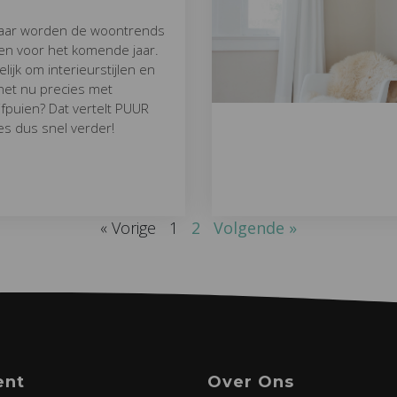
 jaar worden de woontrends
n voor het komende jaar.
ijk om interieurstijlen en
 het nu precies met
fpuien? Dat vertelt PUUR
ees dus snel verder!
« Vorige
1
2
Volgende »
ent
Over Ons